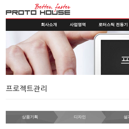
회사소개
사업영역
로터스틱 전동기
프로젝트관리
상품기획
디자인
설