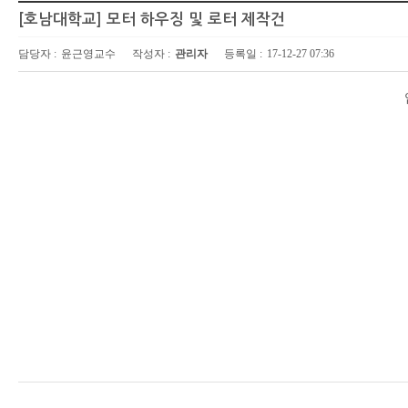
[호남대학교] 모터 하우징 및 로터 제작건
담당자 :
윤근영교수
작성자 :
관리자
등록일 :
17-12-27 07:36