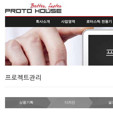
회사소개
사업영역
로터스틱 전동기
프로젝트관리
상품기획
디자인
설