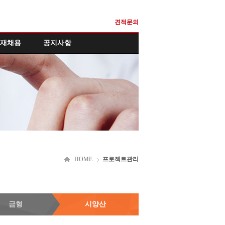
견적문의
재채용
공지사항
HOME
프로젝트관리
금형
시양산