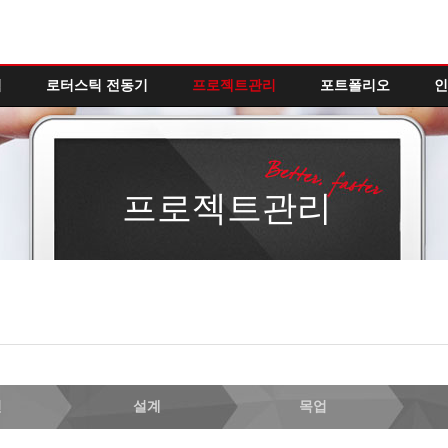
역
로터스틱 전동기
프로젝트관리
포트폴리오
인
프로젝트관리
인
설계
목업