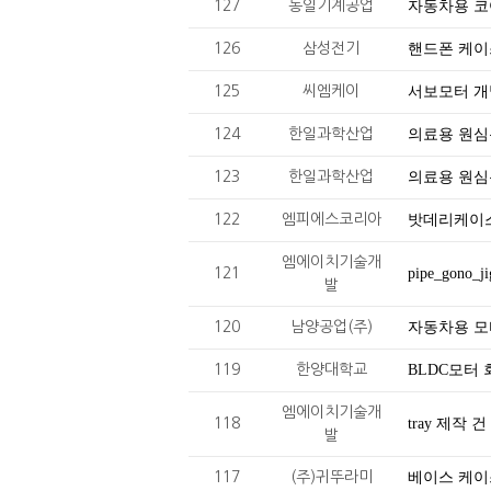
127
동일기계공업
자동차용 코
126
삼성전기
핸드폰 케이
125
씨엠케이
서보모터 개
124
한일과학산업
의료용 원심분
123
한일과학산업
의료용 원심분
122
엠피에스코리아
밧데리케이
엠에이치기술개
121
pipe_gono_
발
120
남양공업(주)
자동차용 모
119
한양대학교
BLDC모터
엠에이치기술개
118
tray 제작 건
발
117
(주)귀뚜라미
베이스 케이