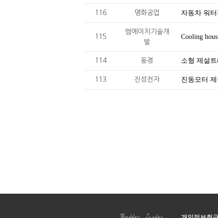
116
명화공업
자동차 워터펌
엠에이치기술개
115
Cooling h
발
114
동경
소형 제설
113
진성전자
진동모터 
개인정보취