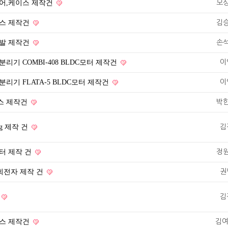
어,케이스 제작건
모
스 제작건
김
발 제작건
손
리기 COMBI-408 BLDC모터 제작건
이
리기 FLATA-5 BLDC모터 제작건
이
스 제작건
박
jig 제작 건
김
터 제작 건
정
 회전자 제작 건
권
김
스 제작건
김여