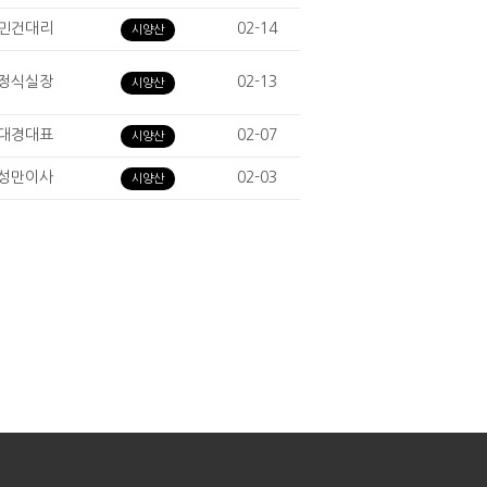
민건대리
02-14
시양산
정식실장
02-13
시양산
대경대표
02-07
시양산
성만이사
02-03
시양산