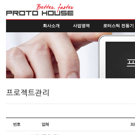
회사소개
사업영역
로터스틱 전동기
프로젝트관리
번호
업체
프