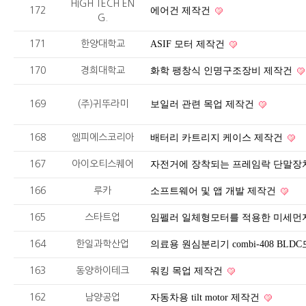
HIGH TECH EN
172
에어건 제작건
G.
171
한양대학교
ASIF 모터 제작건
170
경희대학교
화학 팽창식 인명구조장비 제작건
169
(주)귀뚜라미
보일러 관련 목업 제작건
168
엠피에스코리아
배터리 카트리지 케이스 제작건
167
아이오티스퀘어
자전거에 장착되는 프레임락 단말장
166
루카
소프트웨어 및 앱 개발 제작건
165
스타트업
임펠러 일체형모터를 적용한 미세먼
164
한일과학산업
의료용 원심분리기 combi-408 BL
163
동양하이테크
워킹 목업 제작건
162
남양공업
자동차용 tilt motor 제작건