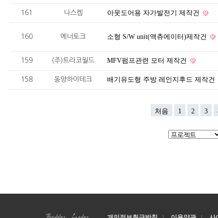
161
나스켐
아웃도어용 자가발전기 제작건
160
에너토크
소형 S/W unit(액츄에이터)제작건
159
(주)트라코월드
MFV펌프관련 모터 제작건
158
동양하이테크
배기유도형 주방 레인지후드 제작건
처음
1
2
3
개인정보취급방침
|
이용약관
|
사