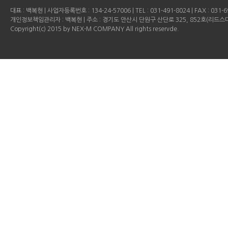
대표 : 백복현 | 사업자등록번호 : 134-24-57006 | TEL : 031-491-8024 | FAX : 031-69
개인정보책임관리자 : 백복현 | 주소 : 경기도 안산시 단원구 산단로 325, 852호(리드
Copyright(c) 2015 by NEX-M COMPANY All rights reservde.