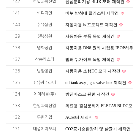
142
한일과학산업
원심분리기용 BLDC모터 제작건
141
Y 디자인
비누 받침대 플라스틱 제작건
140
(주)심원
자동차용 is 프로젝트 제작건
139
(주)심원
자동차용 부품 목업 제작건
138
명화공업
자동차용 DN8 원리 시험용 IEOP하
137
삼송케스터
범퍼슈,가이드 목업 제작건
136
남양공업
자동차용 소형DC 모터 제작건
135
(주)귀뚜라미
oil tank assy , gas valve box 제작건
134
에어러블(주)
방진마스크 관련 제작건
133
한일과학산업
의료용 원심분리기 FLETA5 BLDC
132
무한기업
AC모터 제작건
131
대종에이오피
CO2공기순환장치 및 살균기 제작건