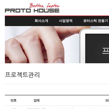
회사소개
사업영역
로터스틱 전동기
프로젝트관리
번호
업체
프