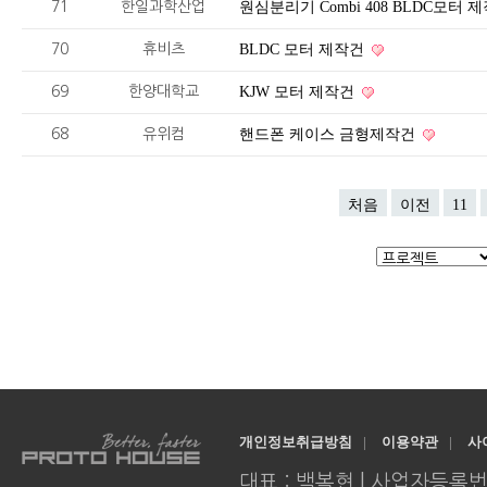
71
한일과학산업
원심분리기 Combi 408 BLDC모터 
70
휴비츠
BLDC 모터 제작건
69
한양대학교
KJW 모터 제작건
68
유위컴
핸드폰 케이스 금형제작건
처음
이전
11
개인정보취급방침
|
이용약관
|
사
대표 : 백복현 | 사업자등록번호 : 