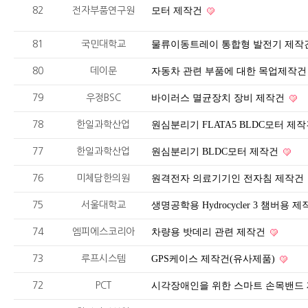
82
전자부품연구원
모터 제작건
81
국민대학교
물류이동트레이 통합형 발전기 제작
80
데이문
자동차 관련 부품에 대한 목업제작
79
우정BSC
바이러스 멸균장치 장비 제작건
78
한일과학산업
원심분리기 FLATA5 BLDC모터 제
77
한일과학산업
원심분리기 BLDC모터 제작건
76
미체담한의원
원격전자 의료기기인 전자침 제작건
75
서울대학교
생명공학용 Hydrocycler 3 챔버용 
74
엠피에스코리아
차량용 밧데리 관련 제작건
73
루프시스템
GPS케이스 제작건(유사제품)
72
PCT
시각장애인을 위한 스마트 손목밴드