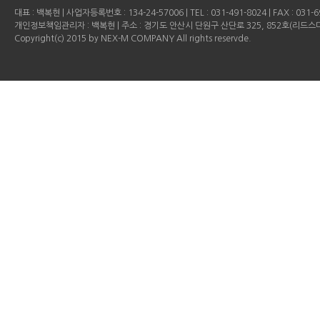
대표 : 백복현 | 사업자등록번호 : 134-24-57006 | TEL : 031-491-8024 | FAX : 031-69
개인정보책임관리자 : 백복현 | 주소 : 경기도 안산시 단원구 산단로 325, 852호(리드
Copyright(c) 2015 by NEX-M COMPANY All rights reservde.