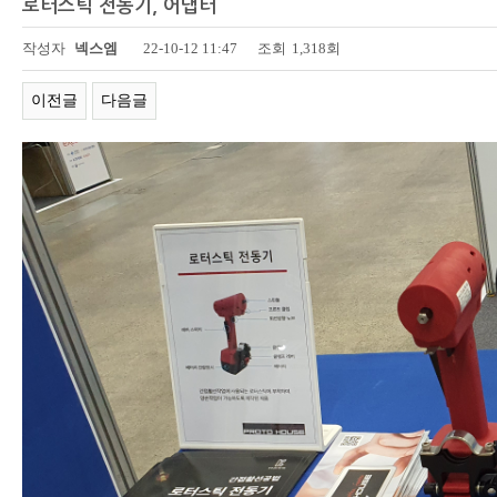
로터스틱 전동기, 어댑터
페이지 정보
작성자
넥스엠
22-10-12 11:47
조회
1,318회
이전글
다음글