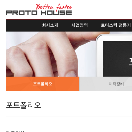
회사소개
사업영역
로터스틱 전동기
포트폴리오
제작장비
포트폴리오