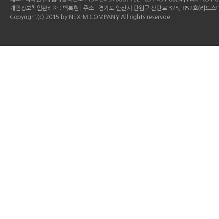
개인정보책임관리자 : 백복현 | 주소 : 경기도 안산시 단원구 산단로 325, 852호(리드
Copyright(c) 2015 by NEX-M COMPANY All rights reservde.