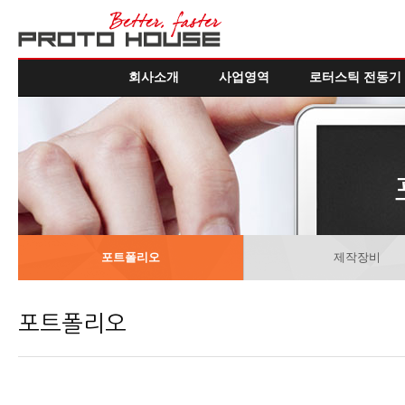
회사소개
사업영역
로터스틱 전동기
포트폴리오
제작장비
포트폴리오