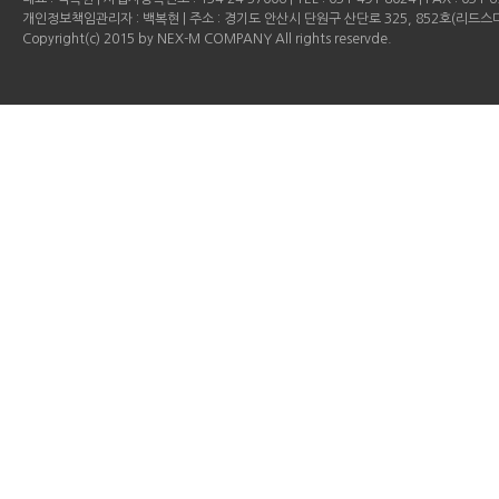
개인정보책임관리자 : 백복현 | 주소 : 경기도 안산시 단원구 산단로 325, 852호(리드
Copyright(c) 2015 by NEX-M COMPANY All rights reservde.