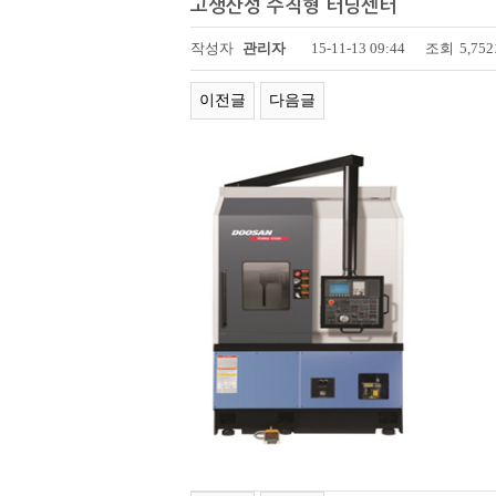
고생산성 수직형 터닝센터
페이지 정보
작성자
관리자
15-11-13 09:44
조회
5,75
이전글
다음글