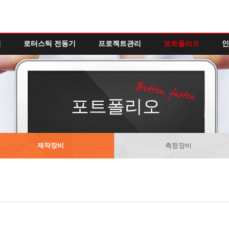
역
로터스틱 전동기
프로젝트관리
포트폴리오
인
포트폴리오
제작장비
측정장비