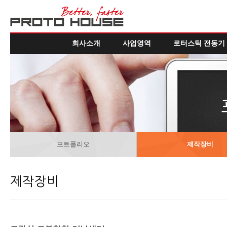
회사소개
사업영역
로터스틱 전동기
포트폴리오
제작장비
제작장비