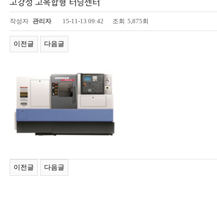
고강성 고복합형 터닝센터
페이지 정보
작성자
관리자
15-11-13 09:42
조회
5,875회
이전글
다음글
이전글
다음글