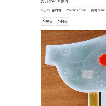
응급상황 호출기
페이지 정보
작성자
관리자
23-03-17 15:08
조회
3,20
이전글
다음글