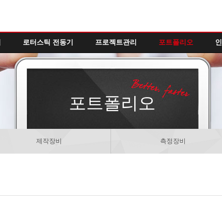
역
로터스틱 전동기
프로젝트관리
포트폴리오
인
포트폴리오
제작장비
측정장비